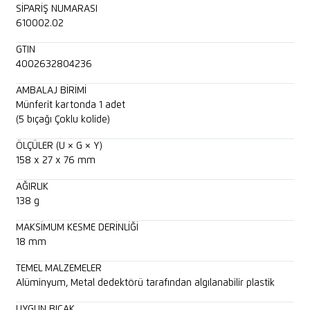
SIPARIŞ NUMARASI
610002.02
GTIN
4002632804236
AMBALAJ BIRIMI
Münferit kartonda 1 adet
(5 bıçağı Çoklu kolide)
ÖLÇÜLER (U × G × Y)
158 x 27 x 76 mm
AĞIRLIK
138 g
MAKSIMUM KESME DERINLIĞI
18 mm
TEMEL MALZEMELER
Alüminyum, Metal dedektörü tarafından algılanabilir plastik
UYGUN BIÇAK