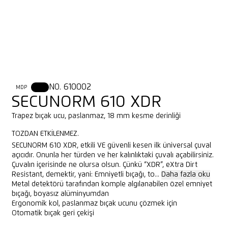
NO. 610002
MDP
XDR
SECUNORM 610 XDR
Trapez bıçak ucu, paslanmaz, 18 mm kesme derinliği
TOZDAN ETKILENMEZ.
SECUNORM 610 XDR, etkili VE güvenli kesen ilk üniversal çuval
açıcıdır. Onunla her türden ve her kalınlıktaki çuvalı açabilirsiniz.
Çuvalın içerisinde ne olursa olsun. Çünkü “XDR”, eXtra Dirt
Resistant, demektir, yani: Emniyetli bıçağı, to...
Daha fazla oku
Metal detektörü tarafından komple algılanabilen özel emniyet
bıçağı, boyasız alüminyumdan
Ergonomik kol, paslanmaz bıçak ucunu çözmek için
Otomatik bıçak geri çekişi