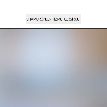
İLHAM
ÜRÜNLER
HIZMETLER
ŞIRKET