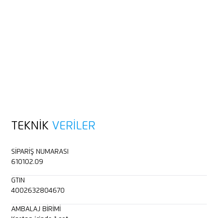
TEKNIK
VERILER
SIPARIŞ NUMARASI
610102.09
GTIN
4002632804670
AMBALAJ BIRIMI