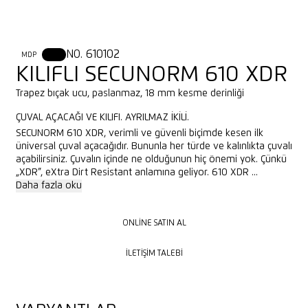
NO. 610102
MDP
XDR
KILIFLI SECUNORM 610 XDR
Trapez bıçak ucu, paslanmaz, 18 mm kesme derinliği
ÇUVAL AÇACAĞI VE KILIFI. AYRILMAZ IKILI.
SECUNORM 610 XDR, verimli ve güvenli biçimde kesen ilk
üniversal çuval açacağıdır. Bununla her türde ve kalınlıkta çuvalı
açabilirsiniz. Çuvalın içinde ne olduğunun hiç önemi yok. Çünkü
„XDR”, eXtra Dirt Resistant anlamına geliyor. 610 XDR ...
Daha fazla oku
ONLINE SATIN AL
ONLINE SATIN AL
İLETIŞIM TALEBI
İLETIŞIM TALEBI