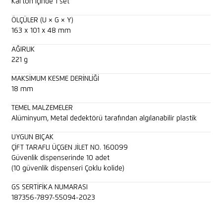
Karton içinde 1 set
ÖLÇÜLER (U × G × Y)
163 x 101 x 48 mm
AĞIRLIK
221 g
MAKSIMUM KESME DERINLIĞI
18 mm
TEMEL MALZEMELER
Alüminyum, Metal dedektörü tarafından algılanabilir plastik
UYGUN BIÇAK
ÇİFT TARAFLI ÜÇGEN JİLET NO. 160099
Güvenlik dispenserinde 10 adet
(10 güvenlik dispenseri Çoklu kolide)
GS SERTIFIKA NUMARASI
187356-7897-55094-2023