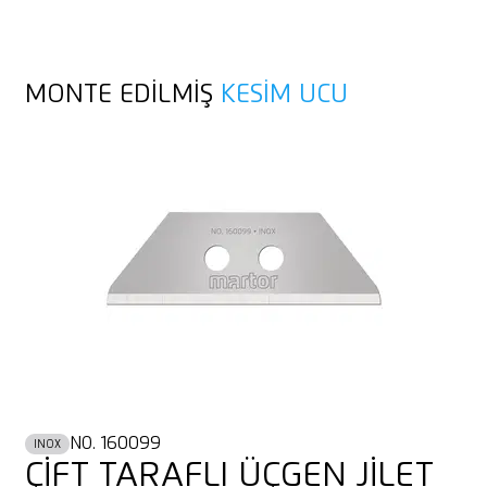
MONTE EDILMIŞ
KESIM UCU
NO. 160099
INOX
ÇİFT TARAFLI ÜÇGEN JİLET