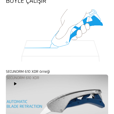
BÖYLE ÇALIŞIR
İplik, kordon
SECUNORM 610 XDR örneği
Play Video