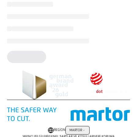
REGION
MARTOR
YAYINCI BILGILERI
|
GENEL ŞARTLAR VE KOŞULLAR
|
VERI KORUMA