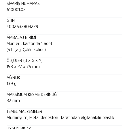
SIPARIŞ NUMARASI
610001.02
GTIN
4002632804229
AMBALAJ BIRIMI
Münferit kartonda 1 adet
(5 bıçağı Çoklu kolide)
ÖLÇÜLER (U × G × Y)
158 x 27 x 76 mm
AĞIRLIK
139 g
MAKSIMUM KESME DERINLIĞI
32 mm
TEMEL MALZEMELER
Alüminyum, Metal dedektörü tarafından algılanabilir plastik
UYGUN BIÇAK