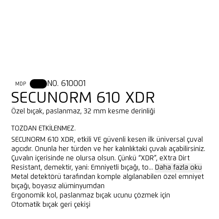
NO. 610001
MDP
XDR
SECUNORM 610 XDR
Özel bıçak, paslanmaz, 32 mm kesme derinliği
TOZDAN ETKILENMEZ.
SECUNORM 610 XDR, etkili VE güvenli kesen ilk üniversal çuval
açıcıdır. Onunla her türden ve her kalınlıktaki çuvalı açabilirsiniz.
Çuvalın içerisinde ne olursa olsun. Çünkü “XDR”, eXtra Dirt
Resistant, demektir, yani: Emniyetli bıçağı, to...
Daha fazla oku
Metal detektörü tarafından komple algılanabilen özel emniyet
bıçağı, boyasız alüminyumdan
Ergonomik kol, paslanmaz bıçak ucunu çözmek için
Otomatik bıçak geri çekişi