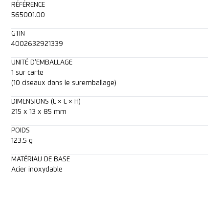
RÉFÉRENCE
565001.00
GTIN
4002632921339
UNITÉ D’EMBALLAGE
1 sur carte
(10 ciseaux dans le suremballage)
DIMENSIONS (L × L × H)
215 x 13 x 85 mm
POIDS
123.5 g
MATÉRIAU DE BASE
Acier inoxydable