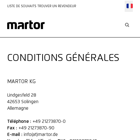
LISTE DE SOUHAITS
TROUVER UN REVENDEUR
CONDITIONS GÉNÉRALES
MARTOR KG
Lindgesfeld 28
42653
Solingen
Allemagne
Téléphone :
+49 21273870-0
Fax :
+49 21273870-90
E-mail :
info(at)martor.de