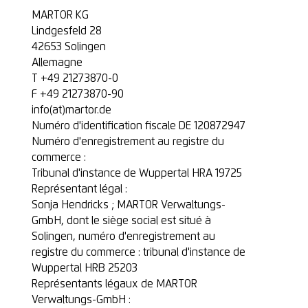
MARTOR KG
Lindgesfeld 28
42653 Solingen
Allemagne
T
+49 212
73870-0
F +49 21273870-90
info(at)martor.de
Numéro d'identification fiscale DE 120872947
Numéro d'enregistrement au registre du
commerce :
Tribunal d'instance de Wuppertal HRA 19725
Représentant légal :
Sonja Hendricks ; MARTOR Verwaltungs-
GmbH, dont le siège social est situé à
Solingen, numéro d'enregistrement au
registre du commerce : tribunal d'instance de
Wuppertal HRB 25203
Représentants légaux de MARTOR
Verwaltungs-GmbH :