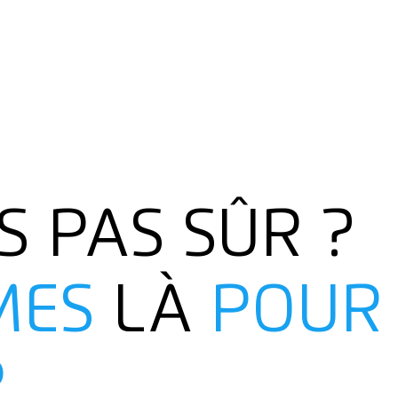
S PAS SÛR ?
MES
LÀ
POUR
R