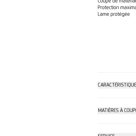
Coupe de matériau
Protection maxim
Lame protégée
CARACTÉRISTIQU
Sécurité ma
MATIÈRES À COUP
Film étirable
Changement 