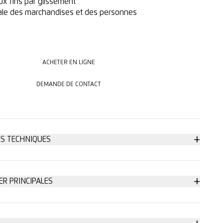
x fins par glissement
ale des marchandises et des personnes
ACHETER EN LIGNE
ACHETER EN LIGNE
DEMANDE DE CONTACT
DEMANDE DE CONTACT
+
ES TECHNIQUES
ximale
+
ER PRINCIPALES
, thermorétractable
de lame sans outil