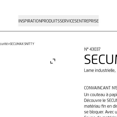
INSPIRATION
PRODUITS
SERVICES
ENTREPRISE
curité
>
SECUMAX SNITTY
N° 43037
SECU
Lame industriell
CONVAINCANT N‘ES
Un couteau à papie
Découvre le SECUM
matériau fin en dir
se bloquer. Avec u