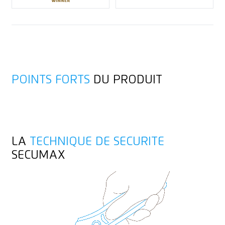
Marquage publicitaire possible
Toile
Œillet de fixation
Mousse synthétique, polystyrène
Film caché
POINTS FORTS
DU PRODUIT
Film laminé
LA
TECHNIQUE DE SECURITE
SECUMAX