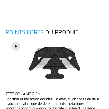
1 lame de rechange dans le manche
Sacs
Conseil
Profondeur de coupe (6 mm)
Bandes de films et de papiers
Fendeur d'adhésif
Fils, ficelles
POINTS FORTS
DU PRODUIT
Pour droitiers et gauchers
Feutre
Œillet de fixation
Marquage publicitaire possible
TÊTE DE LAME 2 EN 1
Fonction et utilisation doublée. En effet, tu disposes de deux
tranchants ainsi que de deux embouts métalliques. Un
concept économique pour toi. La tête injectée d‘une lame