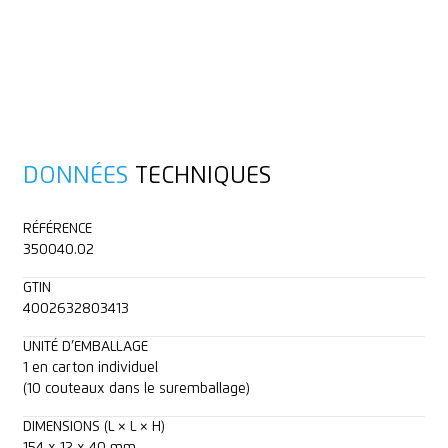
DONNÉES
TECHNIQUES
RÉFÉRENCE
350040.02
GTIN
4002632803413
UNITÉ D’EMBALLAGE
1 en carton individuel
(10 couteaux dans le suremballage)
DIMENSIONS (L × L × H)
154 x 12 x 40 mm