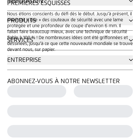
INSPIRATION
PREMIÈRES ESQUISSES
Nous étions conscients du défi dès le début. Jusqu'à présent, il
PRODUITS
n'existait « que » des couteaux de sécurité avec une lame
protégée et une profondeur de coupe d'environ 6 mm. Il
fallait faire beaucoup mieux, avec une technique de sécurité
fiable à 100 % ! De nombreuses idées ont été griffonnées et
SERVICES
dessinées, jusqu'à ce que cette nouveauté mondiale se trouve
devant nous, sur papier.
ENTREPRISE
ABONNEZ-VOUS À NOTRE NEWSLETTER