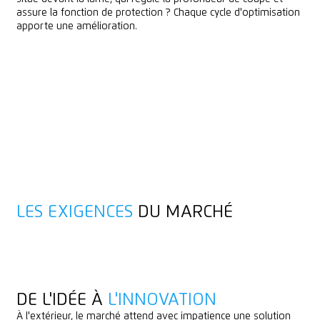
assure la fonction de protection ? Chaque cycle d'optimisation
apporte une amélioration.
C'EST
SUPER
QUE TU SOIS LÀ !
Le SECUMAX 370 est le premier couteau de sécurité certifié GS
avec lame protégée et une profondeur de coupe allant jusqu'à
10 mm. Idéal pour couper des cartons plus épais, sans
renoncer à une sécurité maximale pour l'utilisateur et la
marchandise.
VERS LE PRODUIT
VERS LE PRODUIT
LES EXIGENCES
DU MARCHÉ
DE L'IDÉE À
L'INNOVATION
À l'extérieur, le marché attend avec impatience une solution