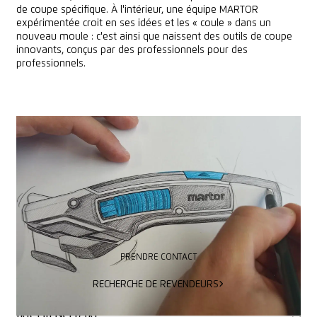
de coupe spécifique. À l'intérieur, une équipe MARTOR
expérimentée croit en ses idées et les « coule » dans un
nouveau moule : c'est ainsi que naissent des outils de coupe
innovants, conçus par des professionnels pour des
professionnels.
VERS LE PRODUIT
VERS LE PRODUIT
VOUS N'ÊTES PAS SÛR ?
NOUS
SOMMES
LÀ
POUR
VOUS
AIDER
PRENDRE CONTACT
PRENDRE CONTACT
RECHERCHE DE REVENDEURS
RECHERCHE DE REVENDEURS