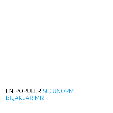
GÜVENLIK
TEKNOLOJISI NASIL
ÇALIŞIR?
Başparmak yukarı – yüksek güvenlik için. Kesmeye başladığınız
anda, sürgüleri bırakın. Böylece bıçak, kesimden sonra hemen
kabzanın içine geri girer.
Yüksek kullanıcı koruması için otomatik kesici uç geri çekme
özelliği
SECUNORM bıçaklarında düşük Kesme derinliği ile yüksek
malzeme koruması
EN POPÜLER
SECUNORM
BIÇAKLARIMIZ