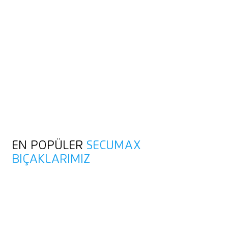
GÜVENLIK
TEKNOLOJISI NASIL
ÇALIŞIR?
Bıçak açıkta değildir, insanlardan ve mallardan korunmuş. Bu
size Maximum güvenlik sağlar. Kesilme yaralanmalarından ve
ürün hasarından korur.
En yüksek kullanıcı ve ürün güvenliği için gizli kesici uç
EN POPÜLER
SECUMAX
BIÇAKLARIMIZ