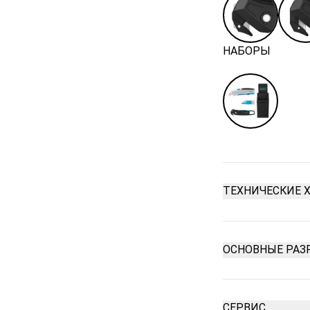
НАБОРЫ
ТЕХНИЧЕСКИЕ 
Самая высо
ОСНОВНЫЕ РАЗ
Картонаж до
Смена лезви
СЕРВИС