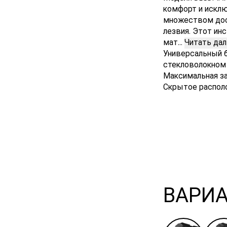
комфорт и исклю
множеством дос
лезвия. Этот и
мат...
Читать да
Универсальный б
стекловолокном
Максимальная за
Скрытое распол
ВАРИ