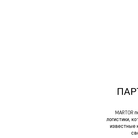
ПАР
MARTOR п
логистики, к
известные к
св