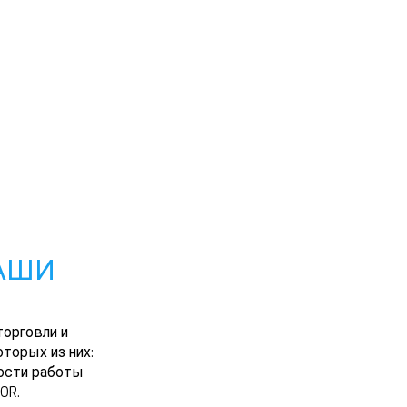
АШИ
орговли и
торых из них:
ности работы
OR.