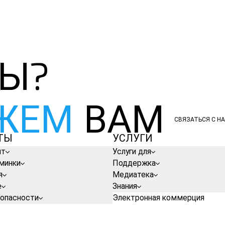
НЫ?
ЖЕМ
ВАМ
СВЯЗАТЬСЯ С Н
СВЯЗАТЬСЯ С Н
ТЫ
УСЛУГИ
нт
Услуги для
минки
Поддержка
я
Медиатека
е
Знания
зопасности
Электронная коммерция