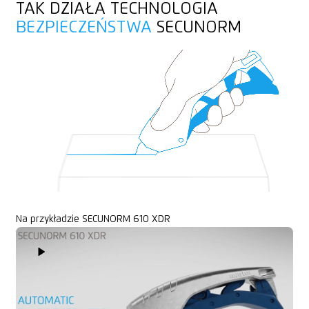
Uchwyt do zamocowania
TAK DZIAŁA TECHNOLOGIA
folia laminowana
BEZPIECZEŃSTWA
SECUNORM
przędza, sznur
Na przykładzie SECUNORM 610 XDR
Play Video