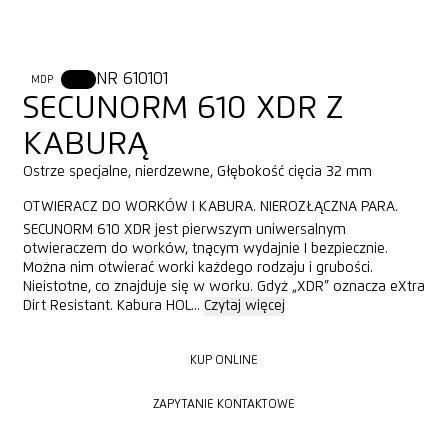
NR 610101
MDP
XDR
SECUNORM 610 XDR Z
KABURĄ
Ostrze specjalne, nierdzewne, Głębokość cięcia 32 mm
OTWIERACZ DO WORKÓW I KABURA. NIEROZŁĄCZNA PARA.
SECUNORM 610 XDR jest pierwszym uniwersalnym
otwieraczem do worków, tnącym wydajnie I bezpiecznie.
Można nim otwierać worki każdego rodzaju i grubości.
Nieistotne, co znajduje się w worku. Gdyż „XDR” oznacza eXtra
Dirt Resistant. Kabura HOL...
Czytaj więcej
KUP ONLINE
KUP ONLINE
ZAPYTANIE KONTAKTOWE
ZAPYTANIE KONTAKTOWE