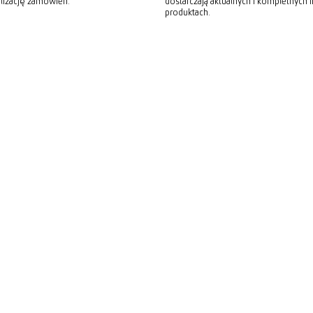
alizację zamówień.
dostarczają aktualnych i kompletnych i
produktach.