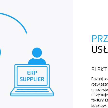
PR
US
ELEKT
Poznaj pr
rozwiązan
umożliwi
otrzymuje
faktury. 
kosztów, 