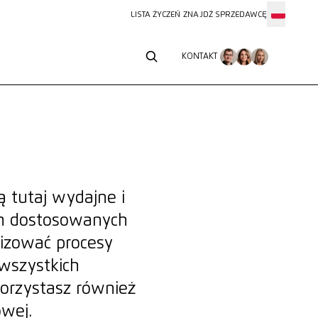
LISTA ŻYCZEŃ
ZNAJDŹ SPRZEDAWCĘ
KONTAKT
KONTAKT
 tutaj wydajne i
ch dostosowanych
lizować procesy
wszystkich
korzystasz również
owej.