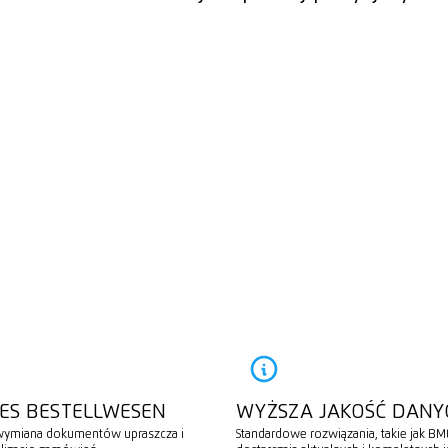
S BESTELLWESEN
WYŻSZA JAKOŚĆ DANY
 wymiana dokumentów upraszcza i
Standardowe rozwiązania, takie jak BM