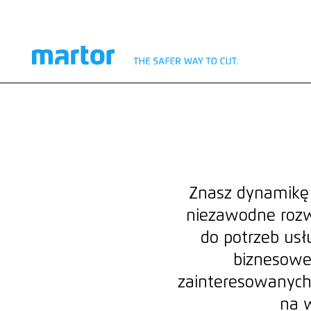
WYDAJNOŚĆ CYFROWA
ROZWIĄZANIA E-
BIZNESOWE
Znasz dynamikę 
niezawodne rozw
do potrzeb usł
biznesowe,
zainteresowanych 
na w