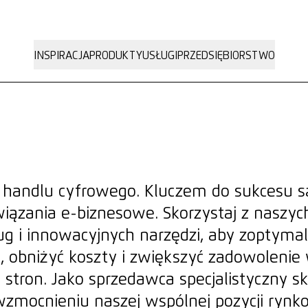
INSPIRACJA
PRODUKTY
USŁUGI
PRZEDSIĘBIORSTWO
handlu cyfrowego. Kluczem do sukcesu są
iązania e-biznesowe. Skorzystaj z naszy
ug i innowacyjnych narzędzi, aby zoptyma
 obniżyć koszty i zwiększyć zadowolenie 
stron. Jako sprzedawca specjalistyczny s
zmocnieniu naszej wspólnej pozycji rynk