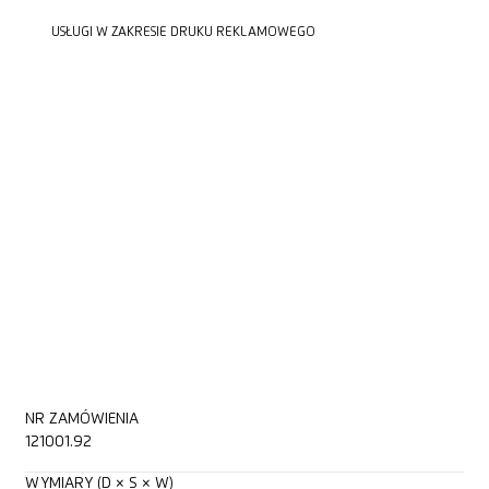
USŁUGI W ZAKRESIE DRUKU REKLAMOWEGO
USŁUGI W ZAKRESIE DRUKU REKLAMOWEGO
NR ZAMÓWIENIA
121001.92
WYMIARY (D × S × W)