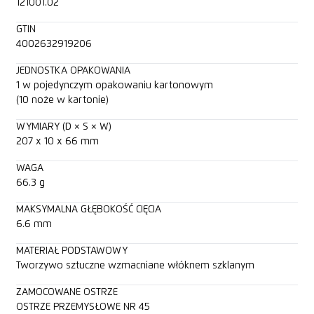
121001.02
GTIN
4002632919206
JEDNOSTKA OPAKOWANIA
1 w pojedynczym opakowaniu kartonowym
(10 noże w kartonie)
WYMIARY (D × S × W)
207 x 10 x 66 mm
WAGA
66.3 g
MAKSYMALNA GŁĘBOKOŚĆ CIĘCIA
6.6 mm
MATERIAŁ PODSTAWOWY
Tworzywo sztuczne wzmacniane włóknem szklanym
ZAMOCOWANE OSTRZE
OSTRZE PRZEMYSŁOWE NR 45