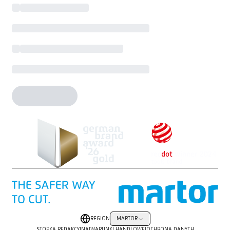
REGION
MARTOR
STOPKA REDAKCYJNA
|
WARUNKI HANDLOWE
|
OCHRONA DANYCH