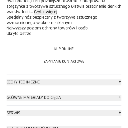
owinięte folią i ich późniejsze otwarcie. Zintegrowana
sprężynka z tworzywa sztucznego ułatwia przecinanie cienkich
warstw folii i...
Czytaj więcej
Specjalny nóż bezpieczny z tworzywa sztucznego
wzmocnionego włóknem szklanym
Najwyższy poziom ochrony towarów i osób
Ukryte ostrze
KUP ONLINE
KUP ONLINE
ZAPYTANIE KONTAKTOWE
ZAPYTANIE KONTAKTOWE
+
CECHY TECHNICZNE
najwyższe bezpieczeństwo
+
GŁÓWNE MATERIAŁY DO CIĘCIA
wymiana ostrza bez użycia dodatkowych narzędzi
folia do owijania, folia stretch, folia termokurczliwa
+
SERWIS
wysoka wytrzymałość na ścieranie
taśma z tworzywa sztucznego
plakat dotyczący bezpieczeństwa
−