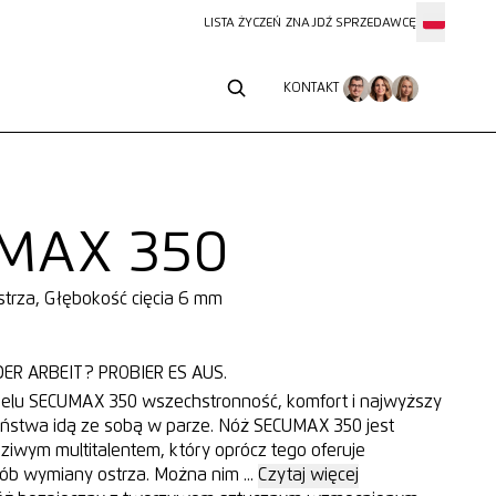
LISTA ŻYCZEŃ
ZNAJDŹ SPRZEDAWCĘ
KONTAKT
KONTAKT
MAX 350
ostrza, Głębokość cięcia 6 mm
ER ARBEIT? PROBIER ES AUS.
lu SECUMAX 350 wszechstronność, komfort i najwyższy
ństwa idą ze sobą w parze. Nóż SECUMAX 350 jest
iwym multitalentem, który oprócz tego oferuje
ób wymiany ostrza. Można nim ...
Czytaj więcej