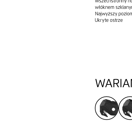
Wszechstronny n
włóknem szklan
Najwyższy poziom
Ukryte ostrze
WARIA