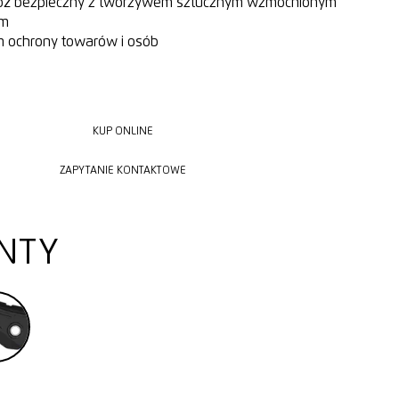
óż bezpieczny z tworzywem sztucznym wzmocnionym
ym
 ochrony towarów i osób
KUP ONLINE
KUP ONLINE
ZAPYTANIE KONTAKTOWE
ZAPYTANIE KONTAKTOWE
NTY