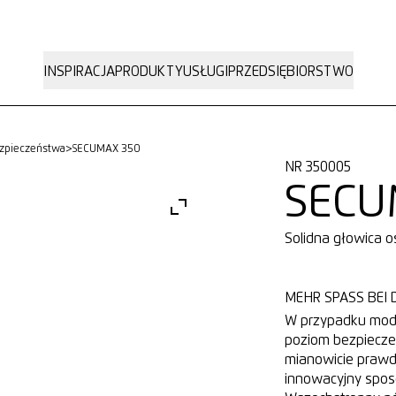
INSPIRACJA
PRODUKTY
USŁUGI
PRZEDSIĘBIORSTWO
ezpieczeństwa
>
SECUMAX 350
NR 350005
SECU
Solidna głowica 
MEHR SPASS BEI D
W przypadku mode
poziom bezpiecze
mianowicie prawdz
innowacyjny spos