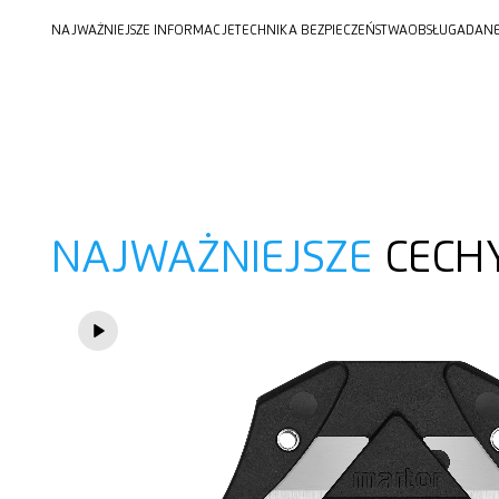
NAJWAŻNIEJSZE INFORMACJE
TECHNIKA BEZPIECZEŃSTWA
OBSŁUGA
DANE
NAJWAŻNIEJSZE
CECH