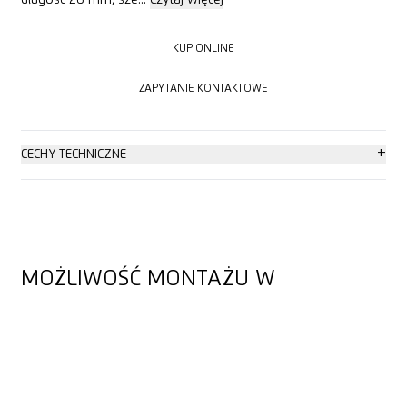
KUP ONLINE
KUP ONLINE
ZAPYTANIE KONTAKTOWE
ZAPYTANIE KONTAKTOWE
+
CECHY TECHNICZNE
Cięcie 2-stronne
Ostrze do 4-krotnego zastosowania
MOŻLIWOŚĆ MONTAŻU W