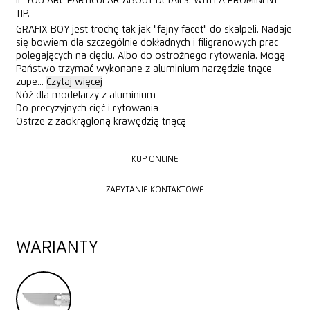
IF YOU ARE PARTICULAR ABOUT DETAILS. WITH A PROMINENT
TIP.
GRAFIX BOY jest trochę tak jak "fajny facet" do skalpeli. Nadaje
się bowiem dla szczególnie dokładnych i filigranowych prac
polegających na cięciu. Albo do ostrożnego rytowania. Mogą
Państwo trzymać wykonane z aluminium narzędzie tnące
zupe...
Czytaj więcej
Nóż dla modelarzy z aluminium
Do precyzyjnych cięć i rytowania
Ostrze z zaokrągloną krawędzią tnącą
KUP ONLINE
KUP ONLINE
ZAPYTANIE KONTAKTOWE
ZAPYTANIE KONTAKTOWE
WARIANTY