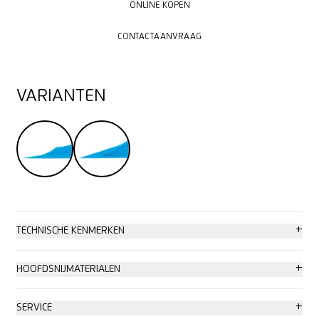
ONLINE KOPEN
CONTACTAANVRAAG
CONTACTAANVRAAG
VARIANTEN
+
TECHNISCHE KENMERKEN
Extra veiligheid
+
HOOFDSNIJMATERIALEN
Zonder mesje
Folie- en papierbanen
+
SERVICE