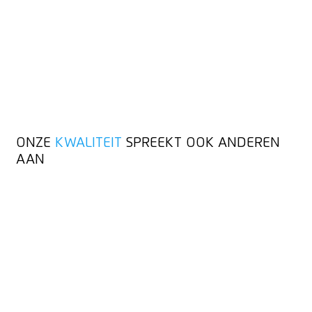
aantoonbaar hoog: MARTOR is gecertificeerd volgens DIN EN
ISO 9001:2015 voor kwaliteitsmanagement en volgens DIN EN
ISO 14001:2015 voor milieumanagement. Beide systemen
worden regelmatig gecontroleerd – voor betrouwbare
processen, duurzaam handelen en continue verbetering in alle
bedrijfsonderdelen.
ONZE
KWALITEIT
SPREEKT OOK ANDEREN
AAN