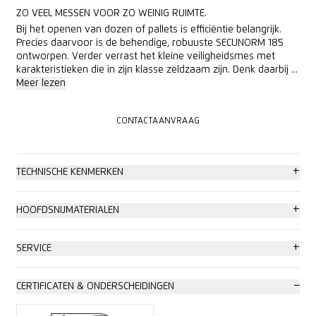
ZO VEEL MESSEN VOOR ZO WEINIG RUIMTE.
Bij het openen van dozen of pallets is efficiëntie belangrijk.
Precies daarvoor is de behendige, robuuste SECUNORM 185
ontworpen. Verder verrast het kleine veiligheidsmes met
karakteristieken die in zijn klasse zeldzaam zijn. Denk daarbij ...
Meer lezen
CONTACTAANVRAAG
CONTACTAANVRAAG
+
TECHNISCHE KENMERKEN
Hoge veiligheid
+
HOOFDSNIJMATERIALEN
Veilige mesjeswissel (dankzij magneet)
Karton: tot 2-laags
+
SERVICE
Hoge slijtvastheid
Wikkel-, stretch-, krimpfolie
Veiligheidsposter
−
CERTIFICATEN & ONDERSCHEIDINGEN