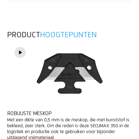
Geschikt voor promotionele opdruk
Rubber
PRODUCT
HOOGTEPUNTEN
ROBUUSTE MESKOP
Met een dikte van 0,5 mm is de meskop, die met kunststof is
bekleed, zeer sterk. Om die reden is deze SECUMAX 350 in de
logistiek en productie ook te gebruiken voor bijzonder
uitdagend snijmateriaal.