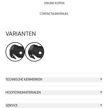
ONLINE KOPEN
CONTACTAANVRAAG
CONTACTAANVRAAG
VARIANTEN
+
TECHNISCHE KENMERKEN
Hoogste veiligheid
+
HOOFDSNIJMATERIALEN
Mesjeswissel zonder gereedschap
Karton: tot 2-laags
+
SERVICE