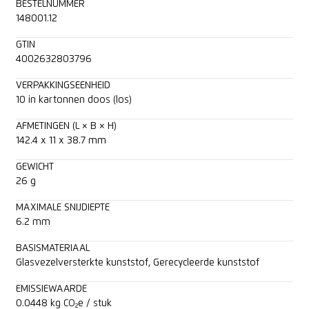
BESTELNUMMER
148001.12
GTIN
4002632803796
VERPAKKINGSEENHEID
10 in kartonnen doos (los)
AFMETINGEN (L × B × H)
142.4 x 11 x 38.7 mm
GEWICHT
26 g
MAXIMALE SNIJDIEPTE
6.2 mm
BASISMATERIAAL
Glasvezelversterkte kunststof, Gerecycleerde kunststof
EMISSIEWAARDE
0.0448 kg CO₂e / stuk