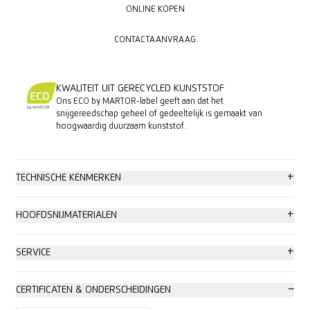
ONLINE KOPEN
CONTACTAANVRAAG
CONTACTAANVRAAG
KWALITEIT UIT GERECYCLED KUNSTSTOF
Ons ECO by MARTOR-label geeft aan dat het
snijgereedschap geheel of gedeeltelijk is gemaakt van
hoogwaardig duurzaam kunststof.
+
TECHNISCHE KENMERKEN
Hoogste veiligheid
+
HOOFDSNIJMATERIALEN
Geen mesjeswissel
Karton: tot 2-laags
+
SERVICE
Hoge slijtvastheid
Wikkel-, stretch-, krimpfolie
Veiligheidsposter
−
CERTIFICATEN & ONDERSCHEIDINGEN