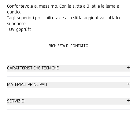
Confortevole al massimo. Con la slitta a 3 lati e la lama a
gancio.
Tagli superiori possibili grazie alla slitta aggiuntiva sul lato
superiore
TÜV-geprüft
RICHIESTA DI CONTATTO
RICHIESTA DI CONTATTO
+
CARATTERISTICHE TECNICHE
Sicurezza molto alta
+
MATERIALI PRINCIPALI
Cambio lama senza utensile
Cartone: fino a 2 strati
+
SERVIZIO
Elevata resistenza all'abrasione
Reggette in plastica
Poster sulla sicurezza
Ergonomia
Nastro adesivo
Video di formazione