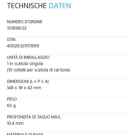
TECHNISCHE
DATEN
Lama con tagliente su 2 lati
Fogli di pellicola e carta
Scheda tecnica
NUMERO D’ORDINE
Profondità di taglio (10 mm)
Pellicola avvolgibile, estensibile, termoretraibile
Consulenza
101898.02
GTIN
Per destrorsi e mancini
Filato, cordone
4002632917899
Occhiello per fissaggio
Moquette
UNITÀ DI IMBALLAGGIO
1 in scatola singola
(10 coltelli per scatola di cartone)
Adatto per stampe promozionali
Tessuto
DIMENSIONI (L × P × A)
148 x 18 x 42 mm
Feltro
PESO
Tessuto non tessuto
65 g
PROFONDITÀ DI TAGLIO MAX.
Merce in sacchi
10.4 mm
MATERIALE DI BASE