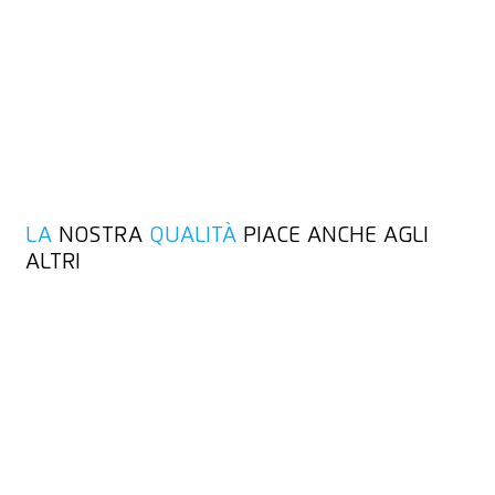
I nostri standard di qualità e sostenibilità sono
comprovatamente elevati: MARTOR è certificata secondo la
norma DIN EN ISO 9001:2015 per la gestione della qualità e
secondo la norma DIN EN ISO 14001:2015 per la gestione
ambientale. Entrambi i sistemi sono soggetti a controlli
regolari, a garanzia di processi affidabili, azioni sostenibili e
miglioramento continuo in tutti i settori aziendali.
LA
NOSTRA
QUALITÀ
PIACE ANCHE AGLI
ALTRI