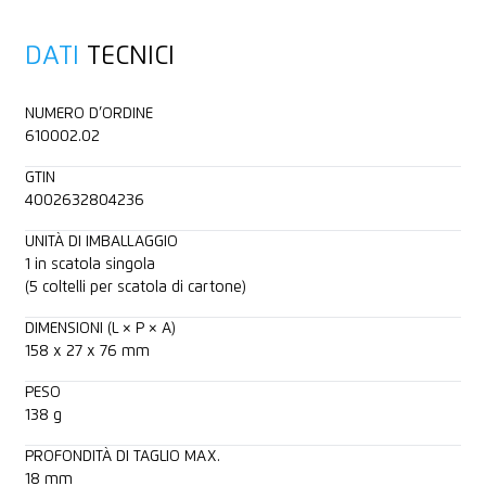
DATI
TECNICI
NUMERO D’ORDINE
610002.02
GTIN
4002632804236
UNITÀ DI IMBALLAGGIO
1 in scatola singola
(5 coltelli per scatola di cartone)
DIMENSIONI (L × P × A)
158 x 27 x 76 mm
PESO
138 g
PROFONDITÀ DI TAGLIO MAX.
18 mm