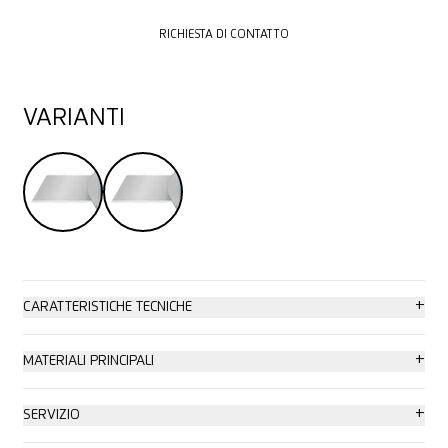
RICHIESTA DI CONTATTO
RICHIESTA DI CONTATTO
VARIANTI
+
CARATTERISTICHE TECNICHE
Elevata sicurezza
+
MATERIALI PRINCIPALI
Cambio lama più sicuro (grazie al magnete)
Cartone: fino a 3 strati
+
SERVIZIO