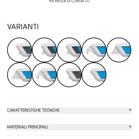
RICHIESTA DI CONTATTO
VARIANTI
+
CARATTERISTICHE TECNICHE
Elevata sicurezza
+
MATERIALI PRINCIPALI