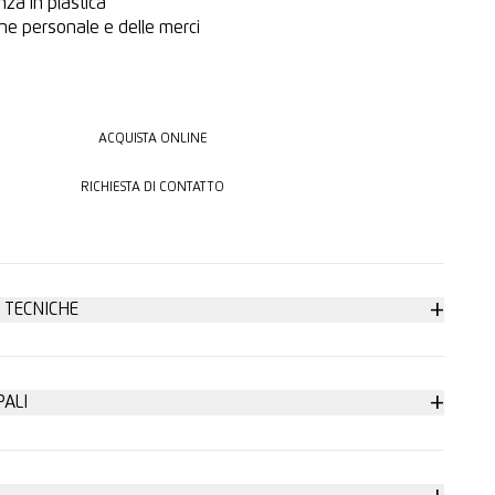
nza in plastica
e personale e delle merci
ACQUISTA ONLINE
ACQUISTA ONLINE
RICHIESTA DI CONTATTO
RICHIESTA DI CONTATTO
+
 TECNICHE
urezza
+
PALI
curezza
 con utensile