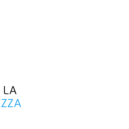
Occhiello pe
 LA
EZZA