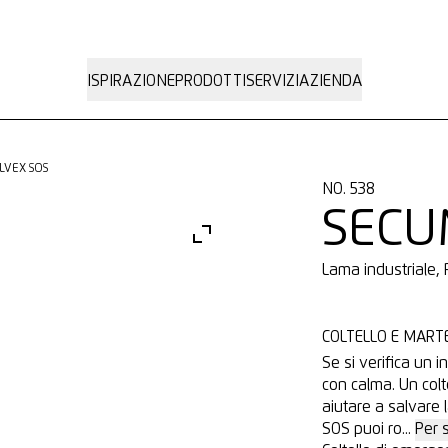
ISPIRAZIONE
PRODOTTI
SERVIZI
AZIENDA
LVEX SOS
NO. 538
SECU
Lama industriale,
COLTELLO E MART
Se si verifica un 
con calma. Un colt
aiutare a salvare 
SOS puoi ro...
Per 