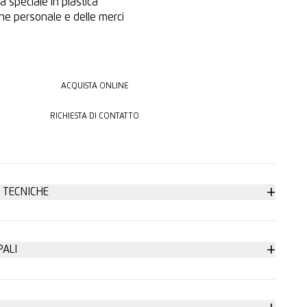
za speciale in plastica
e personale e delle merci
ACQUISTA ONLINE
ACQUISTA ONLINE
RICHIESTA DI CONTATTO
RICHIESTA DI CONTATTO
+
 TECNICHE
urezza
+
PALI
olgibile, estensibile, termoretraibile
 senza utensile