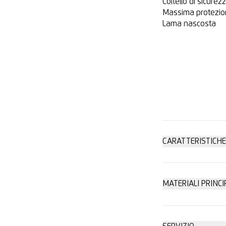
Coltello di sicurez
Massima protezion
Lama nascosta
CARATTERISTICHE
Massima sic
MATERIALI PRINCI
Pellicola avv
Cambio lama