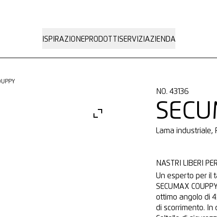
ISPIRAZIONE
PRODOTTI
SERVIZI
AZIENDA
OUPPY
NO. 43136
SECU
Lama industriale,
NASTRI LIBERI PER
Un esperto per il t
SECUMAX COUPPY l
ottimo angolo di 45
di scorrimento. In 