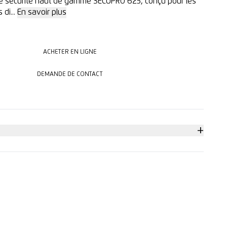
de sécurité haut de gamme SECUPRO 625, conçu pour les
 di...
En savoir plus
ACHETER EN LIGNE
ACHETER EN LIGNE
DEMANDE DE CONTACT
DEMANDE DE CONTACT
+