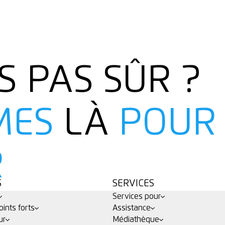
S PAS SÛR ?
MES
LÀ
POUR
R
S
SERVICES
Services pour
ints forts
Assistance
ur
Médiathèque