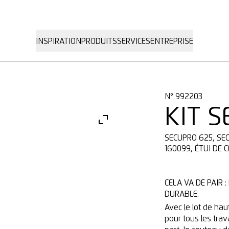
INSPIRATION
PRODUITS
SERVICES
ENTREPRISE
N° 992203
KIT 
SECUPRO 625, SECUMAX 350 SE, LAME TRAPÉZOÏDALE N°
160099, ÉTUI DE 
CELA VA DE PAIR
DURABLE.
Avec le lot de ha
pour tous les trav