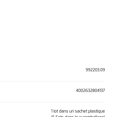
992203.09
4002632804137
1 lot dans un sachet plastique