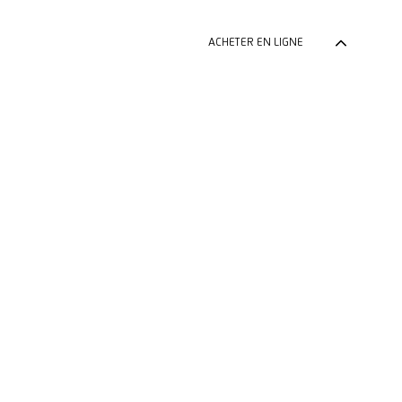
ACHETER EN LIGNE
ACHETER EN LIGNE
Zurück zum 