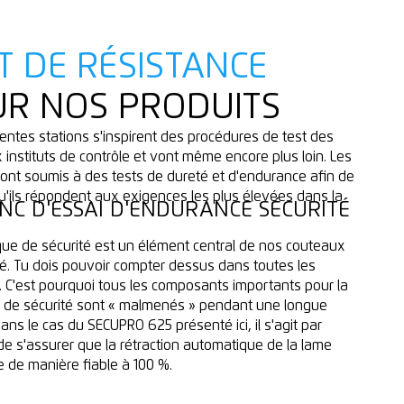
T DE RÉSISTANCE
R NOS PRODUITS
rentes stations s'inspirent des procédures de test des
 instituts de contrôle et vont même encore plus loin. Les
sont soumis à des tests de dureté et d'endurance afin de
qu'ils répondent aux exigences les plus élevées dans la
ANC D'ESSAI D'ENDURANCE SÉCURITÉ
que de sécurité est un élément central de nos couteaux
té. Tu dois pouvoir compter dessus dans toutes les
s. C'est pourquoi tous les composants importants pour la
 de sécurité sont « malmenés » pendant une longue
ans le cas du SECUPRO 625 présenté ici, il s'agit par
e s'assurer que la rétraction automatique de la lame
e de manière fiable à 100 %.