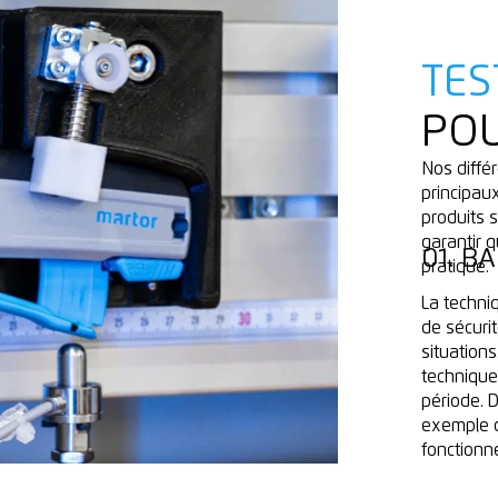
TES
POU
Nos diffé
principaux
produits 
garantir 
01. B
pratique.
La techni
de sécuri
situation
technique
période. D
exemple d
fonctionn