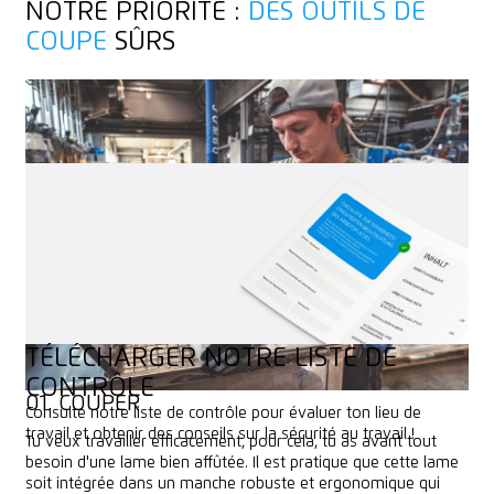
NOTRE PRIORITÉ :
DES OUTILS DE
COUPE
SÛRS
TÉLÉCHARGER NOTRE LISTE DE
CONTRÔLE
01. COUPER
Consulte notre liste de contrôle pour évaluer ton lieu de
travail et obtenir des conseils sur la sécurité au travail !
Tu veux travailler efficacement, pour cela, tu as avant tout
besoin d'une lame bien affûtée. Il est pratique que cette lame
DEMANDER MAINTENANT
soit intégrée dans un manche robuste et ergonomique qui
DEMANDER MAINTENANT