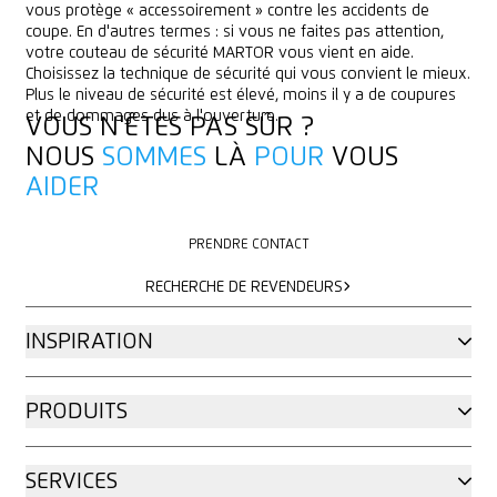
vous protège « accessoirement » contre les accidents de
coupe. En d'autres termes : si vous ne faites pas attention,
votre couteau de sécurité MARTOR vous vient en aide.
Choisissez la technique de sécurité qui vous convient le mieux.
Plus le niveau de sécurité est élevé, moins il y a de coupures
et de dommages dus à l'ouverture.
VOUS N'ÊTES PAS SÛR ?
NOUS
SOMMES
LÀ
POUR
VOUS
AIDER
PRENDRE CONTACT
PRENDRE CONTACT
RECHERCHE DE REVENDEURS
RECHERCHE DE REVENDEURS
INSPIRATION
PRODUITS
SERVICES