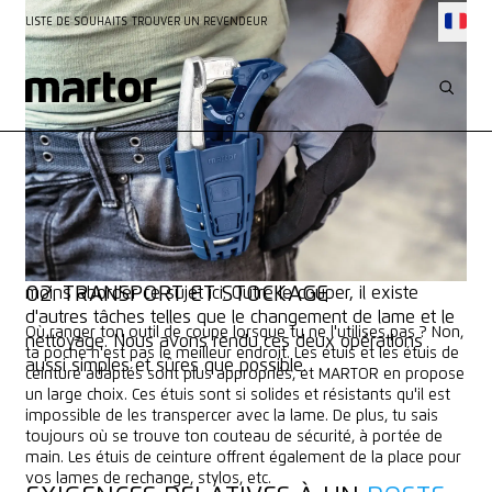
LISTE DE SOUHAITS
TROUVER UN REVENDEUR
CONNAISSANCES
COUPER SÛR À 360°
Avec un outil de coupe MARTOR, vous êtes déjà en
sécurité. Mais l'ergonomie de votre poste de travail, la
lumière et l'acoustique ont également une influence sur
votre bien-être et votre efficacité. Nous souhaitons au
02. TRANSPORT ET STOCKAGE
moins aborder ce sujet ici. Outre le couper, il existe
d'autres tâches telles que le changement de lame et le
Où ranger ton outil de coupe lorsque tu ne l'utilises pas ? Non,
nettoyage. Nous avons rendu ces deux opérations
ta poche n'est pas le meilleur endroit. Les étuis et les étuis de
aussi simples et sûres que possible.
ceinture adaptés sont plus appropriés, et MARTOR en propose
un large choix. Ces étuis sont si solides et résistants qu'il est
impossible de les transpercer avec la lame. De plus, tu sais
toujours où se trouve ton couteau de sécurité, à portée de
main. Les étuis de ceinture offrent également de la place pour
vos lames de rechange, stylos, etc.