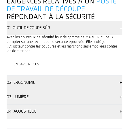
EXIGENCES RELATIVES À UN
POSTE
DE TRAVAIL DE DÉCOUPE
RÉPONDANT À LA SÉCURITÉ
−
01. OUTIL DE COUPE SÛR
Avec les couteaux de sécurité haut de gamme de MARTOR, tu peux
compter sur une technique de sécurité éprouvée. Elle protège
l'utilisateur contre les coupures et les marchandises emballées contre
les dommages.
EN SAVOIR PLUS
EN SAVOIR PLUS
+
02. ERGONOMIE
Non seulement ton couteau de sécurité doit être ergonomique, mais
+
aussi l'ensemble de ton poste de travail. Tables, chaises, étagères, outils
03. LUMIÈRE
de travail, voire l'ensemble des processus : tout doit être conçu de
manière à ménager ton corps et à éviter les mauvaises postures.
À quoi bon disposer du meilleur poste de travail et des meilleurs outils si
+
l'éclairage n'est pas adapté ? Une lumière trop vive éblouit, tandis qu'une
04. ACOUSTIQUE
lumière trop faible empêche de détecter les dangers. Veille donc à
disposer d'un éclairage adapté, en particulier lorsque tu coupes.
Le bruit perturbe la concentration dont vous avez besoin, par exemple,
pour couper. Mais surtout, un bruit permanent représente un risque