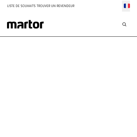
LISTE DE SOUHAITS
TROUVER UN REVENDEUR
VOTRE
CONTACT
AVEC
NOUS
Service personnalisé
Réponse rapide dans les 48 heures
Toutes les informations à portée de main
+49 (0) 212 73870-0