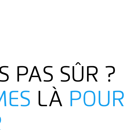
S PAS SÛR ?
MES
LÀ
POUR
R