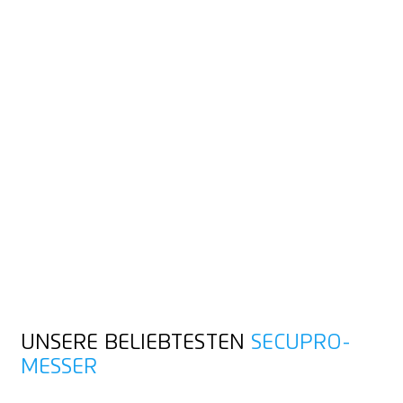
SO FUNKTIONIERT DIE
SICHERHEITSTECHNIK
Das „intelligente“ Schneidwerkzeug. Sobald die Klinge das
Schneidmaterial verlässt, zieht sie sich von allein in den Griff
zurück. Auch wenn du den Schieber oder Hebel noch gedrückt
hältst.
Vollautomatischer Klingenrückzug für einen sehr hohen
Anwenderschutz
Hoher Warenschutz bei SECUPRO-Messern mit geringer
Schnitttiefe
UNSERE BELIEBTESTEN
SECUPRO-
MESSER