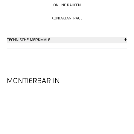
ONLINE KAUFEN
ONLINE KAUFEN
KONTAKTANFRAGE
KONTAKTANFRAGE
+
TECHNISCHE MERKMALE
2-seitiger Schliff
2-fach nutzbare Klinge
MONTIERBAR IN