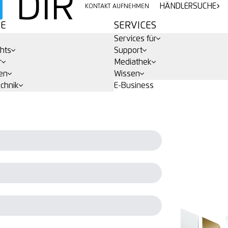
N
DIR
HÄNDLERSUCHE
KONTAKT AUFNEHMEN
E
SERVICES
Services für
hts
Support
r
Mediathek
en
Wissen
echnik
E-Business