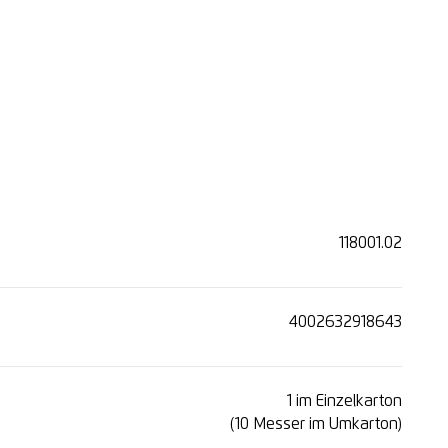
are Klinge
 Papierbahnen
itttiefe (1-21 mm)
118001.02
und Linkshänder
4002632918643
geeignet
1 im Einzelkarton
(10 Messer im Umkarton)