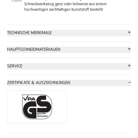
Schneidwerkzeug ganz oder teilweise aus einem
hochwertigen nachhaltigen Kunststoff besteht.
+
TECHNISCHE MERKMALE
Hohe Sicherheit
+
HAUPTSCHNEIDMATERIALIEN
Klingenwechsel ohne Werkzeug
Karton: bis 3-lagig
+
SERVICE
Hoher Abriebschutz
Wickel-, Stretch-, Schrumpffolie
Sicherheitsposter
−
ZERTIFIKATE & AUSZEICHNUNGEN
Besonders ergonomisch
Kunststoffumreifungen
Trainingsvideo
Sicherung
Klebeband
Technisches Datenblatt
2-fach nutzbare Klinge
Sackware
Beratung