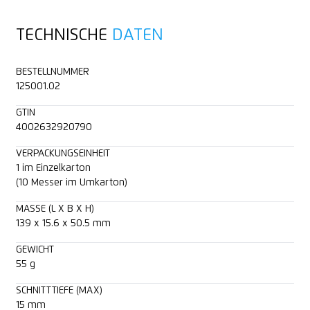
TECHNISCHE
DATEN
BESTELLNUMMER
125001.02
GTIN
4002632920790
VERPACKUNGSEINHEIT
1 im Einzelkarton
(10 Messer im Umkarton)
MASSE (L X B X H)
139 x 15.6 x 50.5 mm
GEWICHT
55 g
SCHNITTTIEFE (MAX)
15 mm