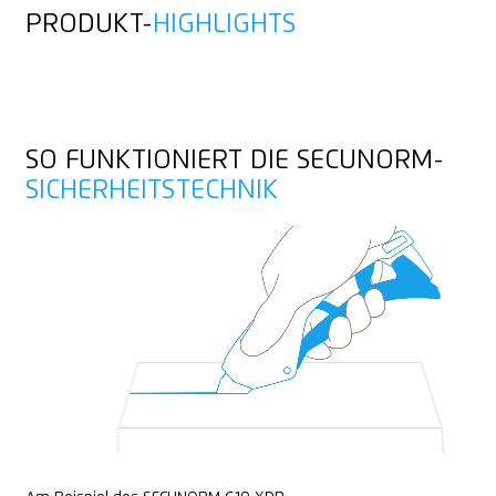
PRODUKT-
HIGHLIGHTS
Metalldetektierbar
Folien- und Papierbahnen
Röntgendetektierbar
Kaschierte Folie
Öse zum Befestigen
SO FUNKTIONIERT DIE SECUNORM-
Laminierte Folie
SICHERHEITSTECHNIK
Garn, Schnur