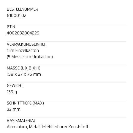
BESTELLNUMMER
610001.02
GTIN
4002632804229
VERPACKUNGSEINHEIT
1 im Einzelkarton
(5 Messer im Umkarton)
MASSE (L X B X H)
158 x 27 x 76 mm
GEWICHT
139 g
SCHNITTTIEFE (MAX)
32 mm
BASISMATERIAL
Aluminium, Metalldetektierbarer Kunststoff