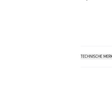
TECHNISCHE MER
2-seitiger Sch
4-fach nutzb