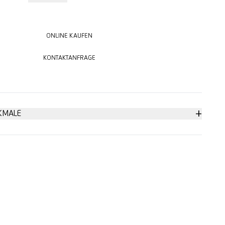
ONLINE KAUFEN
ONLINE KAUFEN
KONTAKTANFRAGE
KONTAKTANFRAGE
+
KMALE
liff
are Klinge