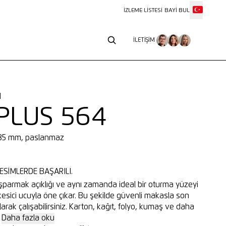
İZLEME LISTESI
BAYI BUL
İLETIŞIM
İLETIŞIM
1
PLUS 564
 85 mm, paslanmaz
ESIMLERDE BAŞARILI.
armak açıklığı ve aynı zamanda ideal bir oturma yüzeyi
esici ucuyla öne çıkar. Bu şekilde güvenli makasla son
larak çalışabilirsiniz. Karton, kağıt, folyo, kumaş ve daha
.
Daha fazla oku