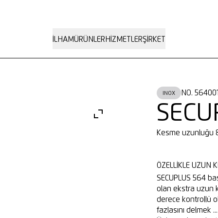
İLHAM
ÜRÜNLER
HIZMETLER
ŞIRKET
NO. 56400
INOX
SECU
Kesme uzunluğu
ÖZELLIKLE UZUN K
SECUPLUS 564 başp
olan ekstra uzun k
derece kontrollü o
fazlasını delmek ..