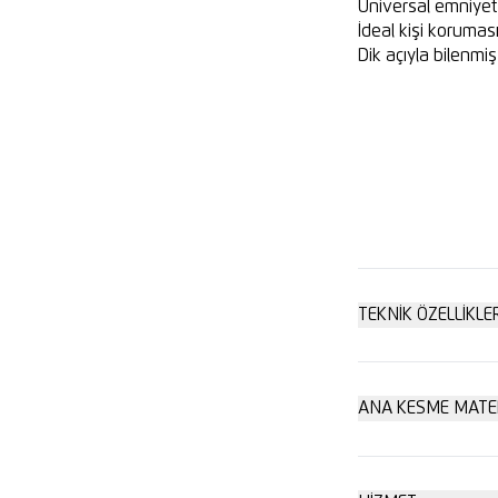
Üniversal emniyet
İdeal kişi korumas
Dik açıyla bilenmiş
TEKNIK ÖZELLIKLE
Özel güvenli
ANA KESME MATE
Karton: 2 kat
Oldukça erg