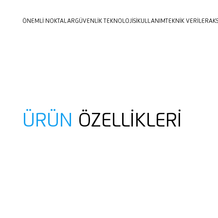
ÖNEMLI NOKTALAR
GÜVENLIK TEKNOLOJISI
KULLANIM
TEKNIK VERILER
AK
ÜRÜN
ÖZELLIKLERI