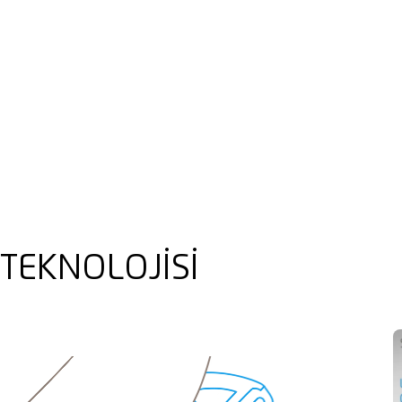
Folyo ve kağı
İplik, kordon
Keçe
TEKNOLOJISI
Kauçuk
Tekstil