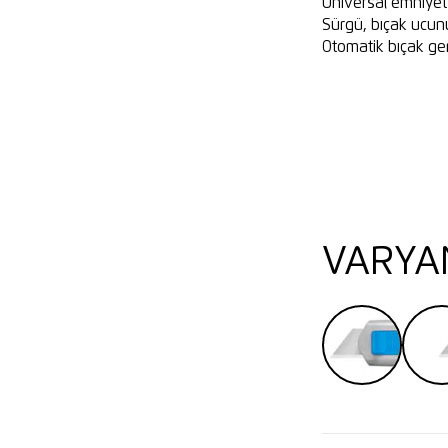
Üniversal emniyet
Sürgü, bıçak ucun
Otomatik bıçak ger
VARYA