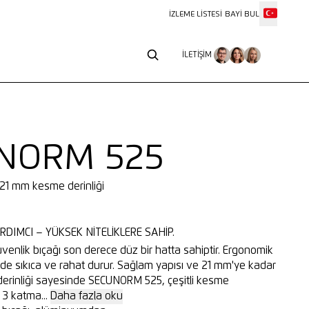
İZLEME LISTESI
BAYI BUL
İLETIŞIM
İLETIŞIM
NORM 525
 21 mm kesme derinliği
RDIMCI – YÜKSEK NITELIKLERE SAHIP.
nlik bıçağı son derece düz bir hatta sahiptir. Ergonomik
de sıkıca ve rahat durur. Sağlam yapısı ve 21 mm'ye kadar
derinliği sayesinde SECUNORM 525, çeşitli kesme
 3 katma...
Daha fazla oku