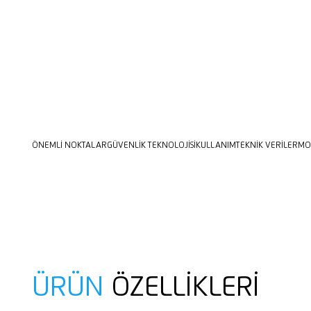
ÖNEMLI NOKTALAR
GÜVENLIK TEKNOLOJISI
KULLANIM
TEKNIK VERILER
MON
ÜRÜN
ÖZELLIKLERI