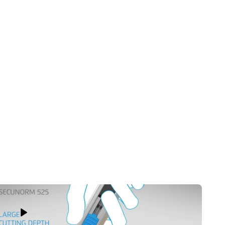
t tabakalar
Play Video