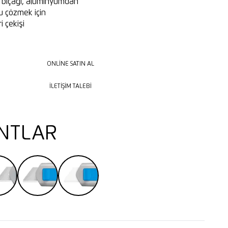
 bıçağı, alüminyumdan
u çözmek için
i çekişi
ONLINE SATIN AL
ONLINE SATIN AL
İLETIŞIM TALEBI
İLETIŞIM TALEBI
NTLAR