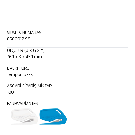
SIPARIŞ NUMARASI
8500012.98
ÖLÇÜLER (U × G × Y)
76.1 x 3 x 45.1 mm
BASKI TÜRÜ
Tampon baskı
ASGARI SIPARIŞ MIKTARI
100
FARBVARIANTEN