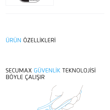
Asma deliği
Zarf
Promosyon baskısına uygundur
ÜRÜN
ÖZELLIKLERI
SECUMAX
GÜVENLIK
TEKNOLOJISI
BÖYLE ÇALIŞIR