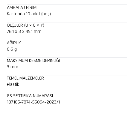
AMBALAJ BIRIMI
Kartonda 10 adet (boş)
ÖLÇÜLER (U × G × Y)
76.1 x 3 x 45.1 mm
AĞIRLIK
6.6 g
MAKSIMUM KESME DERINLIĞI
3 mm
TEMEL MALZEMELER
Plastik
GS SERTIFIKA NUMARASI
187105-7874-55094-2023/1