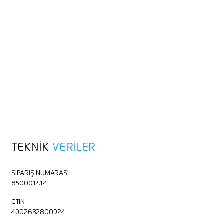
TEKNIK
VERILER
SIPARIŞ NUMARASI
8500012.12
GTIN
4002632800924