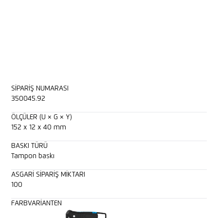
SIPARIŞ NUMARASI
350045.92
ÖLÇÜLER (U × G × Y)
152 x 12 x 40 mm
BASKI TÜRÜ
Tampon baskı
ASGARI SIPARIŞ MIKTARI
100
FARBVARIANTEN