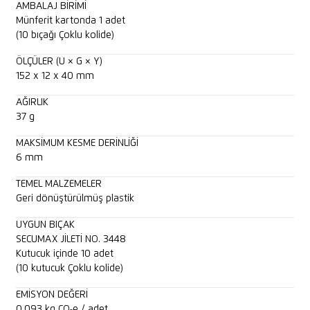
AMBALAJ BIRIMI
Münferit kartonda 1 adet
(10 bıçağı Çoklu kolide)
ÖLÇÜLER (U × G × Y)
152 x 12 x 40 mm
AĞIRLIK
37 g
MAKSIMUM KESME DERINLIĞI
6 mm
TEMEL MALZEMELER
Geri dönüştürülmüş plastik
UYGUN BIÇAK
SECUMAX JİLETİ NO. 3448
Kutucuk içinde 10 adet
(10 kutucuk Çoklu kolide)
EMISYON DEĞERI
0.093 kg CO₂e / adet