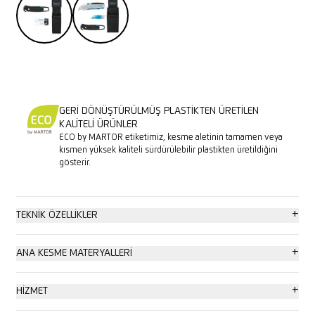
GERI DÖNÜŞTÜRÜLMÜŞ PLASTIKTEN ÜRETILEN
KALITELI ÜRÜNLER
ECO by MARTOR etiketimiz, kesme aletinin tamamen veya
kısmen yüksek kaliteli sürdürülebilir plastikten üretildiğini
gösterir.
+
TEKNIK ÖZELLIKLER
En yüksek güvenlik
+
ANA KESME MATERYALLERI
Aletsiz uç değişimi
Karton: 2 kata kadar
+
HIZMET