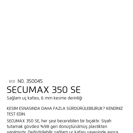
NO. 350045
ECO
SECUMAX 350 SE
Sağlam uç kafası, 6 mm kesme derinliği
KESIM ESNASINDA DAHA FAZLA SÜRDÜRÜLEBILIRLIK? KENDINIZ
TEST EDIN.
SECUMAX 350 SE, her şeyi becerebilen bir bıçaktır. Siyah
tutamak gövdesi %98 geri dönüştürülmüş plastikten
yapılmıştır. Değiştirilebilir sağlam uç kafası sayesinde ayrıca