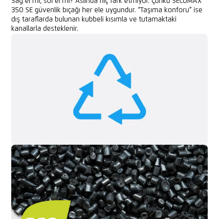
Sağ el mi, sol el mi? Aslında hiç fark etmiyor. Çünkü SECUMAX
350 SE güvenlik bıçağı her ele uygundur. “Taşıma konforu” ise
dış taraflarda bulunan kubbeli kısımla ve tutamaktaki
kanallarla desteklenir.