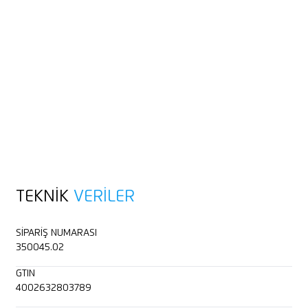
TEKNIK
VERILER
SIPARIŞ NUMARASI
350045.02
GTIN
4002632803789