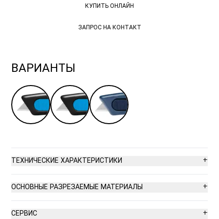
КУПИТЬ ОНЛАЙН
ЗАПРОС НА КОНТАКТ
ЗАПРОС НА КОНТАКТ
ВАРИАНТЫ
+
ТЕХНИЧЕСКИЕ ХАРАКТЕРИСТИКИ
Высокая безопасность
+
ОСНОВНЫЕ РАЗРЕЗАЕМЫЕ МАТЕРИАЛЫ
Без возможности смены лезвия
Картонаж до 2 слоев
+
СЕРВИС