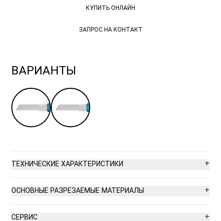
КУПИТЬ ОНЛАЙН
ЗАПРОС НА КОНТАКТ
ЗАПРОС НА КОНТАКТ
ВАРИАНТЫ
+
ТЕХНИЧЕСКИЕ ХАРАКТЕРИСТИКИ
Высокая безопасность
+
ОСНОВНЫЕ РАЗРЕЗАЕМЫЕ МАТЕРИАЛЫ
Безопасная смена лезвия (благодаря магниту)
Картонаж до 4 слоев
+
СЕРВИС